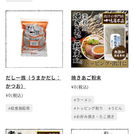
だし一族（うまかだし：
焼きあご粉末
かつお）
¥0(税込)
¥0(税込)
#ラーメン
#給食施設用
#トッピング削り
#うどん
#お好み焼き・たこ焼き