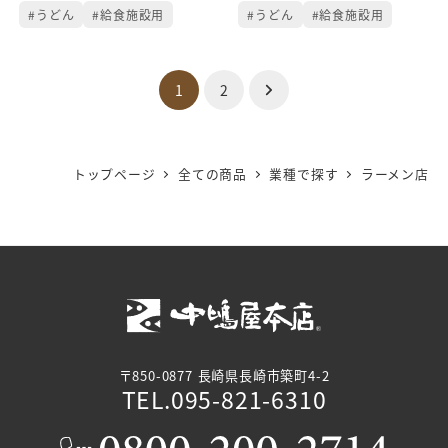
#うどん
#給食施設用
#うどん
#給食施設用
投
1
2
稿
ナ
トップページ
全ての商品
業種で探す
ラーメン店
ビ
ゲ
ー
シ
ョ
〒850-0877 長崎県長崎市築町4-2
TEL.095-821-6310
ン