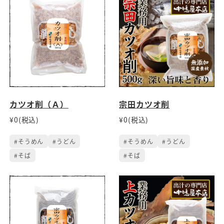
カツオ削（Ａ）
宗田カツオ削
¥0(税込)
¥0(税込)
#そうめん
#うどん
#そうめん
#うどん
#そば
#そば