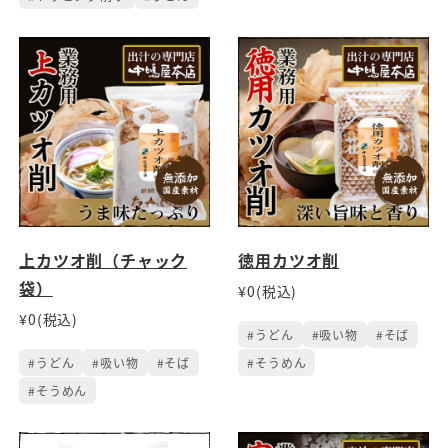
上カツオ削（チャック
徳用カツオ削
袋）
¥0(税込)
¥0(税込)
#うどん
#吸い物
#そば
#うどん
#吸い物
#そば
#そうめん
#そうめん