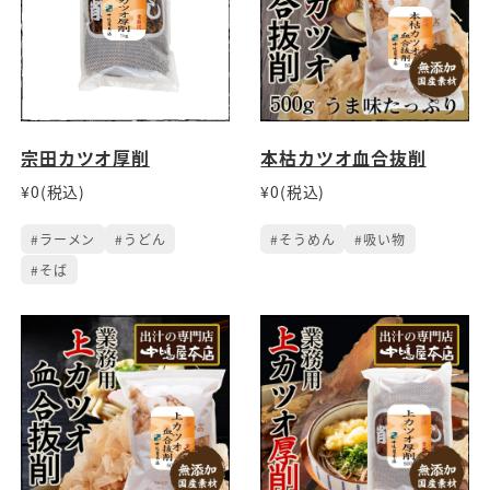
宗田カツオ厚削
本枯カツオ血合抜削
¥0(税込)
¥0(税込)
#ラーメン
#うどん
#そうめん
#吸い物
#そば