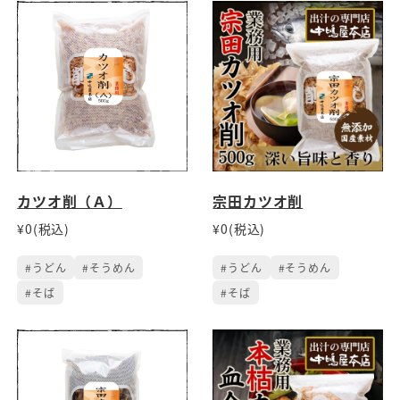
カツオ削（Ａ）
宗田カツオ削
¥0(税込)
¥0(税込)
#うどん
#そうめん
#うどん
#そうめん
#そば
#そば