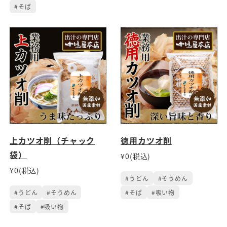
#そば
上カツオ削（チャック
徳用カツオ削
袋）
¥0(税込)
¥0(税込)
#うどん
#そうめん
#うどん
#そうめん
#そば
#吸い物
#そば
#吸い物