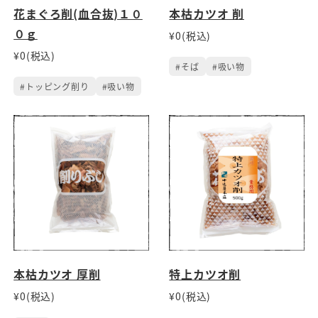
花まぐろ削(血合抜)１０
本枯カツオ 削
０ｇ
¥0(税込)
¥0(税込)
#そば
#吸い物
#トッピング削り
#吸い物
本枯カツオ 厚削
特上カツオ削
¥0(税込)
¥0(税込)