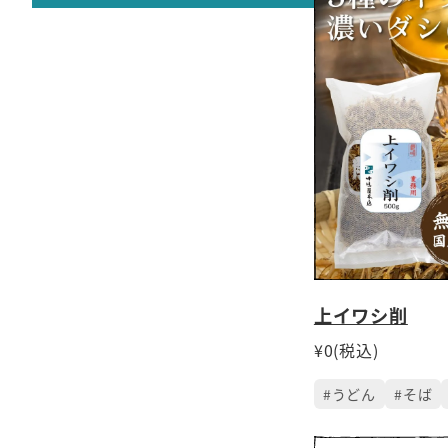
上イワシ削
¥0(税込)
#うどん
#そば