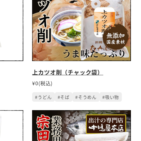
上カツオ削（チャック袋）
¥0(税込)
#うどん
#そば
#そうめん
#吸い物