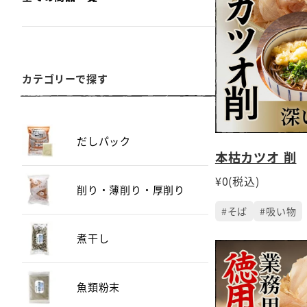
カテゴリーで探す
だしパック
本枯カツオ 削
¥0(税込)
削り・薄削り・厚削り
#そば
#吸い物
煮干し
魚類粉末