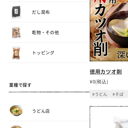
だし昆布
乾物・その他
トッピング
徳用カツオ削
¥0(税込)
業種で探す
#うどん
#そば
うどん店