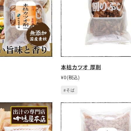
本枯カツオ 厚削
¥0(税込)
#そば