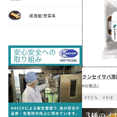
居酒屋/惣菜系
クンセイサバ
¥0(税込)
#うどん
#そば