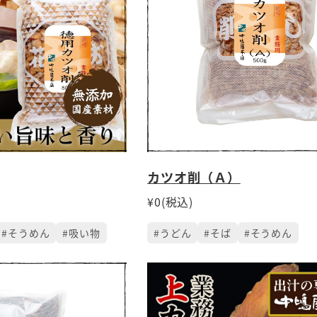
カツオ削（Ａ）
¥0(税込)
#そうめん
#吸い物
#うどん
#そば
#そうめん