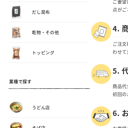
ご要望
点がご
だし昆布
4.
乾物・その他
ご注文
わせて
トッピング
5.
業種で探す
商品代
初回の
うどん店
6.
そば店