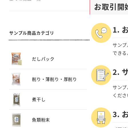
お取引開
1.
サンプル商品カテゴリ
サンプ
できる
だしパック
2.
削り・薄削り・厚削り
サンプ
くださ
煮干し
3.
魚類粉末