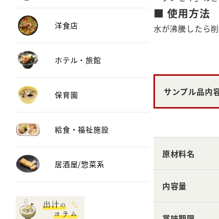
■ 使用方法
洋食店
水が沸騰したら削
ホテル・旅館
サンプル品内
保育園
給食・福祉施設
原材料名
居酒屋/惣菜系
内容量
賞味期限