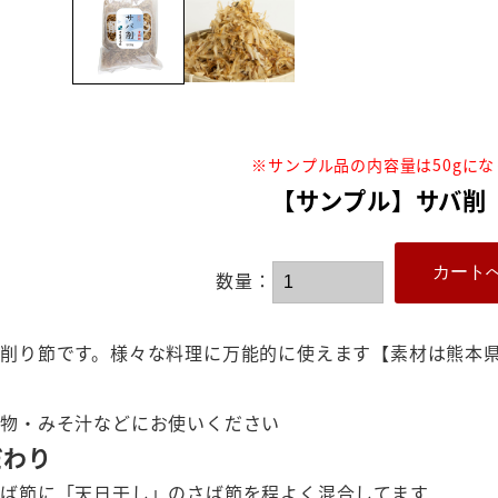
※サンプル品の内容量は50gに
【サンプル】サバ削 
数量：
削り節です。様々な料理に万能的に使えます【素材は熊本
煮物・みそ汁などにお使いください
だわり
さば節に「天日干し」のさば節を程よく混合してます