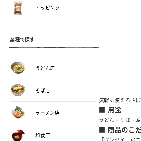
トッピング
業種で探す
うどん店
そば店
気軽に使えるさば
■ 用途
ラーメン店
うどん・そば・
■ 商品のこ
和食店
「クンセイ」の