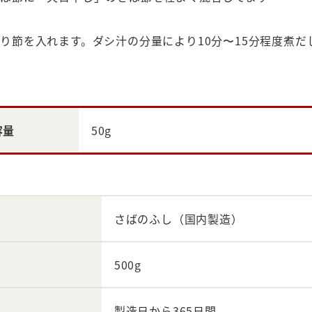
り節を入れます。ダシ汁の分量により10分〜15分程度煮
容量
50g
さばのふし（国内製造）
500g
製造日から365日間