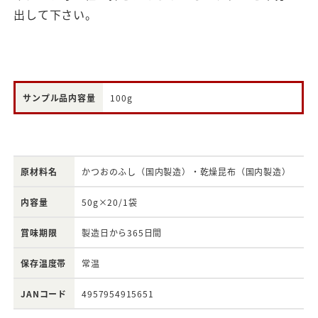
出して下さい。
サンプル品内容量
100g
原材料名
かつおのふし（国内製造）・乾燥昆布（国内製造）
内容量
50g×20/1袋
賞味期限
製造日から365日間
保存温度帯
常温
JANコード
4957954915651