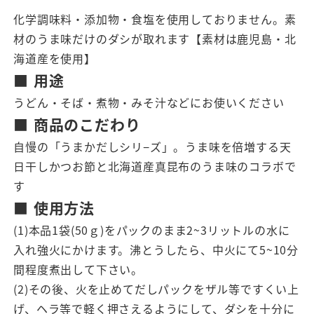
化学調味料・添加物・食塩を使用しておりません。素
材のうま味だけのダシが取れます【素材は鹿児島・北
海道産を使用】
■ 用途
うどん・そば・煮物・みそ汁などにお使いください
■ 商品のこだわり
自慢の「うまかだしシリ−ズ」。うま味を倍増する天
日干しかつお節と北海道産真昆布のうま味のコラボで
す
■ 使用方法
(1)本品1袋(50ｇ)をパックのまま2~3リットルの水に
入れ強火にかけます。沸とうしたら、中火にて5~10分
間程度煮出して下さい。
(2)その後、火を止めてだしパックをザル等ですくい上
げ、ヘラ等で軽く押さえるようにして、ダシを十分に