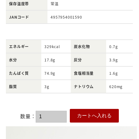
保存温度帯
常温
JANコード
4957954001590
エネルギー
329kcal
炭水化物
0.7g
水分
17.8g
灰分
3.9g
たんぱく質
74.9g
食塩相当量
1.6g
脂質
3g
ナトリウム
620mg
数量：